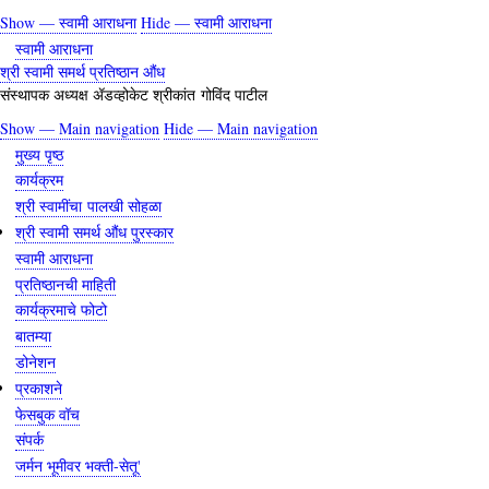
Skip
Show — स्वामी आराधना
Hide — स्वामी आराधना
स्वामी
to
स्वामी आराधना
आराधना
main
श्री स्वामी समर्थ प्रतिष्ठान औंध
content
संस्थापक अध्यक्ष ॲडव्होकेट श्रीकांत गोविंद पाटील
Show — Main navigation
Hide — Main navigation
Main
मुख्य पृष्ठ
navigation
कार्यक्रम
श्री स्वामींचा पालखी सोहळा
श्री स्वामी समर्थ औंध पुरस्कार
स्वामी आराधना
प्रतिष्ठानची माहिती
कार्यक्रमाचे फोटो
बातम्या
डोनेशन
प्रकाशने
फेसबुक वॉच
संपर्क
जर्मन भूमीवर भक्ती-सेतू'